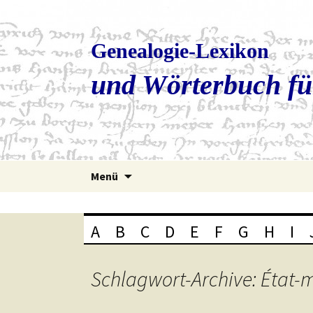
Genealogie-Lexikon
und Wörterbuch fü
Zum
Menü
Inhalt
springen
A
B
C
D
E
F
G
H
I
Schlagwort-Archive: État-