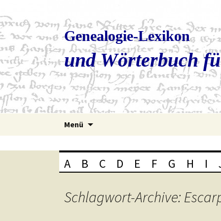
Genealogie-Lexikon
und Wörterbuch fü
Zum
Menü
Inhalt
springen
A
B
C
D
E
F
G
H
I
Schlagwort-Archive: Escar