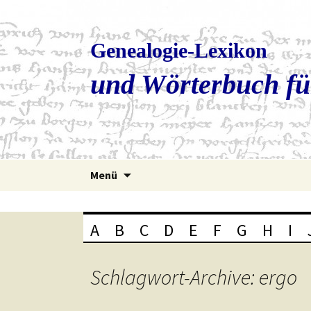
Genealogie-Lexikon
und Wörterbuch fü
Zum
Menü
Inhalt
springen
A
B
C
D
E
F
G
H
I
Schlagwort-Archive: ergo