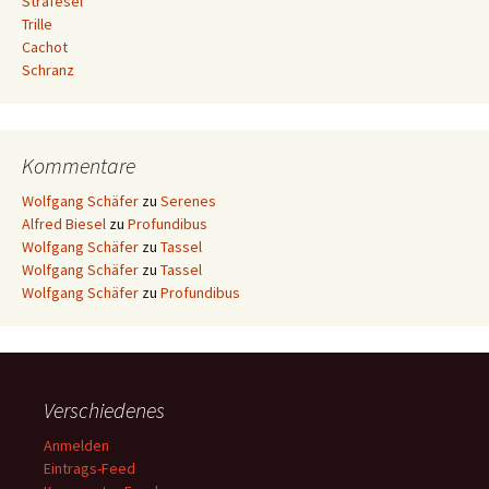
Strafesel
Trille
Cachot
Schranz
Kommentare
Wolfgang Schäfer
zu
Serenes
Alfred Biesel
zu
Profundibus
Wolfgang Schäfer
zu
Tassel
Wolfgang Schäfer
zu
Tassel
Wolfgang Schäfer
zu
Profundibus
Verschiedenes
Anmelden
Eintrags-Feed