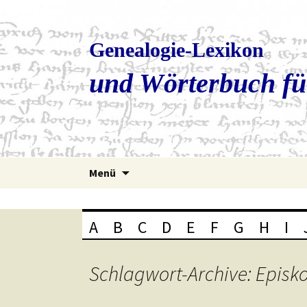
Genealogie-Lexikon
und Wörterbuch fü
Zum
Menü
Inhalt
springen
A
B
C
D
E
F
G
H
I
Schlagwort-Archive: Episk