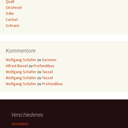
Quall
Strafesel
Trille
Cachot
Schranz
Kommentare
Wolfgang Schäfer
zu
Serenes
Alfred Biesel
zu
Profundibus
Wolfgang Schäfer
zu
Tassel
Wolfgang Schäfer
zu
Tassel
Wolfgang Schäfer
zu
Profundibus
Verschiedenes
Anmelden