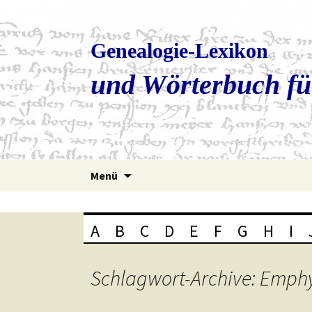
Genealogie-Lexikon
und Wörterbuch fü
Zum
Menü
Inhalt
springen
A
B
C
D
E
F
G
H
I
Schlagwort-Archive: Emph