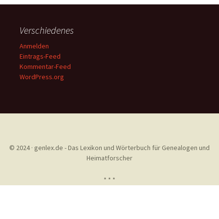
Verschiedenes
Anmelden
Eintrags-Feed
Kommentar-Feed
WordPress.org
© 2024 · genlex.de - Das Lexikon und Wörterbuch für Genealogen und
Heimatforscher
* * *