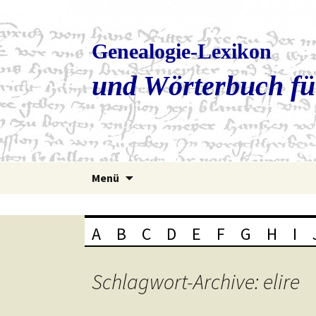
Genealogie-Lexikon
und Wörterbuch fü
Zum
Menü
Inhalt
springen
A
B
C
D
E
F
G
H
I
Schlagwort-Archive: elire