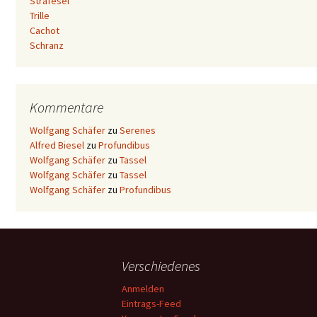
Strafesel
Trille
Cachot
Schranz
Kommentare
Wolfgang Schäfer
zu
Serenes
Alfred Biesel
zu
Profundibus
Wolfgang Schäfer
zu
Tassel
Wolfgang Schäfer
zu
Tassel
Wolfgang Schäfer
zu
Profundibus
Verschiedenes
Anmelden
Eintrags-Feed