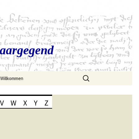
Saargegend
Suchen
Willkommen
nach:
V
W
X
Y
Z