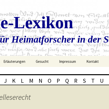
ie-Lexikon
ür Heimatforscher in der 
Erläuterungen
Gesucht
Impressum
Kontakt
J
K
L
M
N
O
P
Q
R
S
T
U
elleserecht