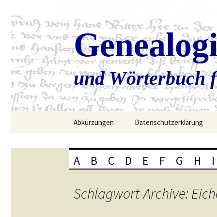
Genealog
und Wörterbuch f
Zum
Abkürzungen
Datenschutzerklärung
Inhalt
springen
A
B
C
D
E
F
G
H
I
Schlagwort-Archive: Eich