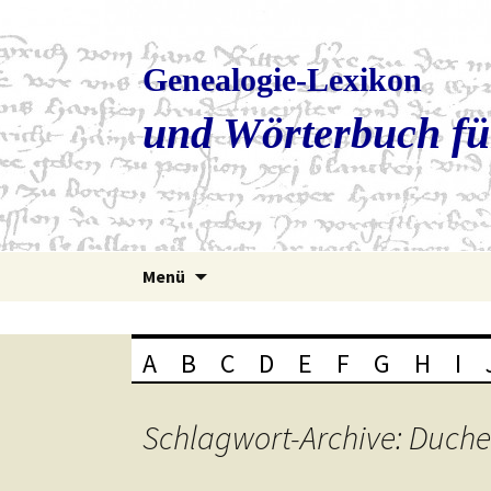
Genealogie-Lexikon
und Wörterbuch fü
Zum
Menü
Inhalt
springen
A
B
C
D
E
F
G
H
I
Schlagwort-Archive: Duche