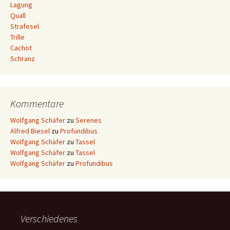
Lagung
Quall
Strafesel
Trille
Cachot
Schranz
Kommentare
Wolfgang Schäfer
zu
Serenes
Alfred Biesel
zu
Profundibus
Wolfgang Schäfer
zu
Tassel
Wolfgang Schäfer
zu
Tassel
Wolfgang Schäfer
zu
Profundibus
Verschiedenes