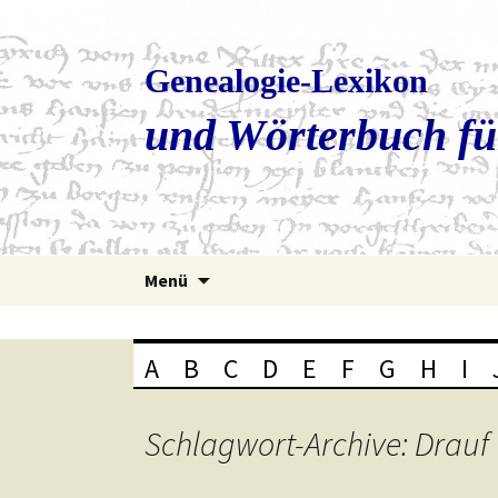
Genealogie-Lexikon
und Wörterbuch fü
Zum
Menü
Inhalt
springen
A
B
C
D
E
F
G
H
I
Schlagwort-Archive: Drauf