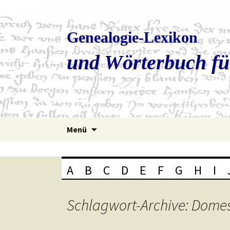
Genealogie-Lexikon
und Wörterbuch fü
Zum
Menü
Inhalt
springen
A
B
C
D
E
F
G
H
I
Schlagwort-Archive: Domes