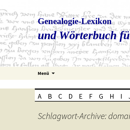
Genealogie-Lexikon
und Wörterbuch fü
Zum
Menü
Inhalt
springen
A
B
C
D
E
F
G
H
I
Schlagwort-Archive: doma