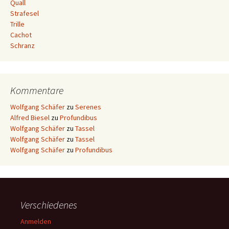
Quall
Strafesel
Trille
Cachot
Schranz
Kommentare
Wolfgang Schäfer
zu
Serenes
Alfred Biesel
zu
Profundibus
Wolfgang Schäfer
zu
Tassel
Wolfgang Schäfer
zu
Tassel
Wolfgang Schäfer
zu
Profundibus
Verschiedenes
Anmelden