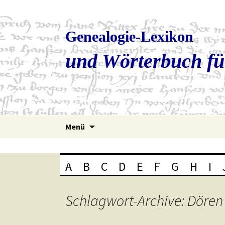
Genealogie-Lexikon
und Wörterbuch fü
Zum
Menü
Inhalt
springen
A
B
C
D
E
F
G
H
I
Schlagwort-Archive: Dören