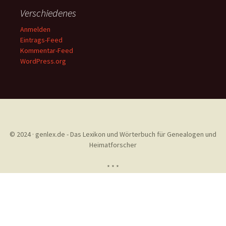
Verschiedenes
Anmelden
Eintrags-Feed
Kommentar-Feed
WordPress.org
© 2024 · genlex.de - Das Lexikon und Wörterbuch für Genealogen und
Heimatforscher
* * *