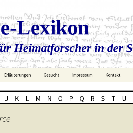
ie-Lexikon
ür Heimatforscher in der 
Erläuterungen
Gesucht
Impressum
Kontakt
J
K
L
M
N
O
P
Q
R
S
T
U
rce