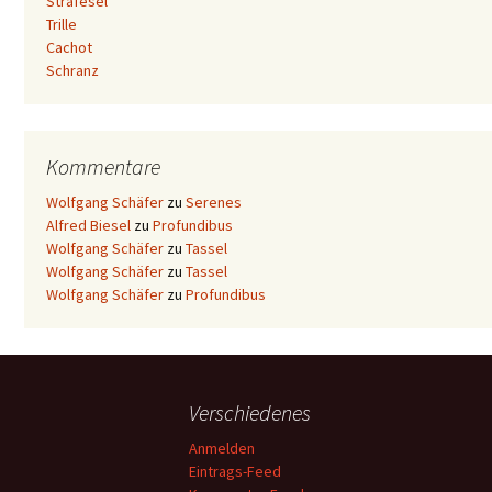
Strafesel
Trille
Cachot
Schranz
Kommentare
Wolfgang Schäfer
zu
Serenes
Alfred Biesel
zu
Profundibus
Wolfgang Schäfer
zu
Tassel
Wolfgang Schäfer
zu
Tassel
Wolfgang Schäfer
zu
Profundibus
Verschiedenes
Anmelden
Eintrags-Feed