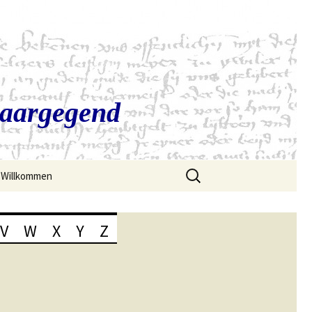
Saargegend
Suchen
Willkommen
nach:
V
W
X
Y
Z