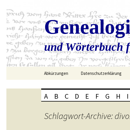
Genealog
und Wörterbuch f
Zum
Abkürzungen
Datenschutzerklärung
Inhalt
springen
A
B
C
D
E
F
G
H
I
Schlagwort-Archive: divo