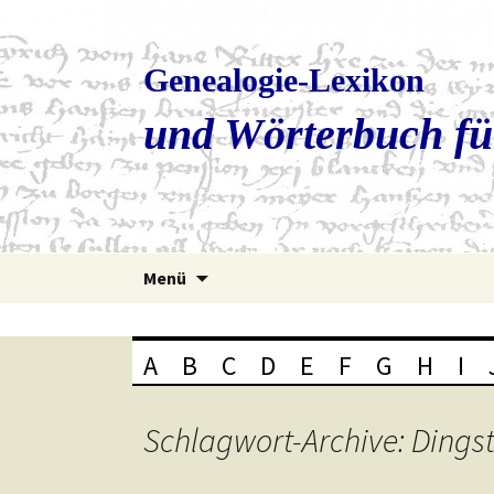
Genealogie-Lexikon
und Wörterbuch fü
Zum
Menü
Inhalt
springen
A
B
C
D
E
F
G
H
I
Schlagwort-Archive: Dings