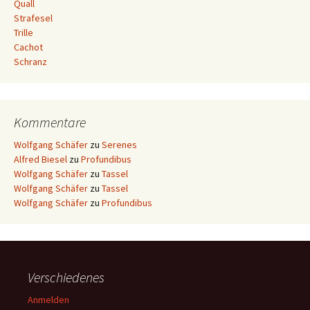
Quall
Strafesel
Trille
Cachot
Schranz
Kommentare
Wolfgang Schäfer
zu
Serenes
Alfred Biesel
zu
Profundibus
Wolfgang Schäfer
zu
Tassel
Wolfgang Schäfer
zu
Tassel
Wolfgang Schäfer
zu
Profundibus
Verschiedenes
Anmelden