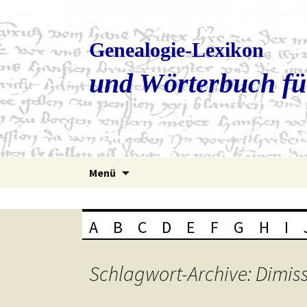
Genealogie-Lexikon
und Wörterbuch fü
Zum
Menü
Inhalt
springen
A
B
C
D
E
F
G
H
I
Schlagwort-Archive: Dimis