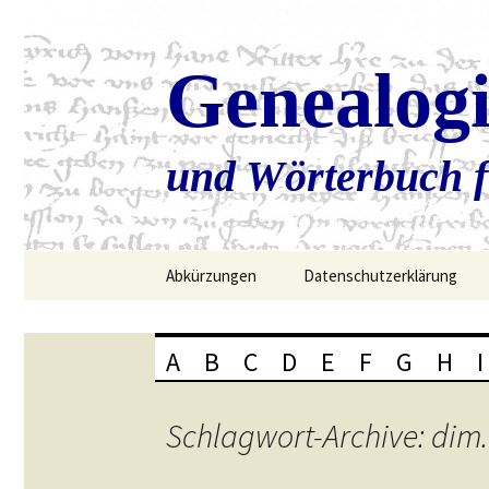
Genealog
und Wörterbuch f
Zum
Abkürzungen
Datenschutzerklärung
Inhalt
springen
A
B
C
D
E
F
G
H
I
Schlagwort-Archive: dim.