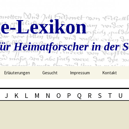
ie-Lexikon
ür Heimatforscher in der 
Erläuterungen
Gesucht
Impressum
Kontakt
J
K
L
M
N
O
P
Q
R
S
T
U