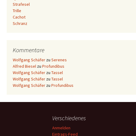
Strafesel
Trille
Cachot
Schranz
Kommentare
Wolfgang Schäfer
zu
Serenes
Alfred Biesel
zu
Profundibus
Wolfgang Schäfer
zu
Tassel
Wolfgang Schäfer
zu
Tassel
Wolfgang Schäfer
zu
Profundibus
Verschiedenes
Anmelden
Eintrags-Feed