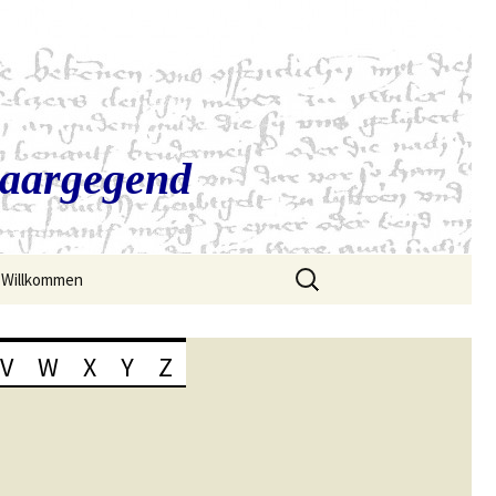
Saargegend
Suchen
Willkommen
nach:
V
W
X
Y
Z