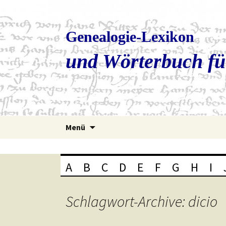
Genealogie-Lexikon
und Wörterbuch fü
Zum
Menü
Inhalt
springen
A
B
C
D
E
F
G
H
I
Schlagwort-Archive: dicio