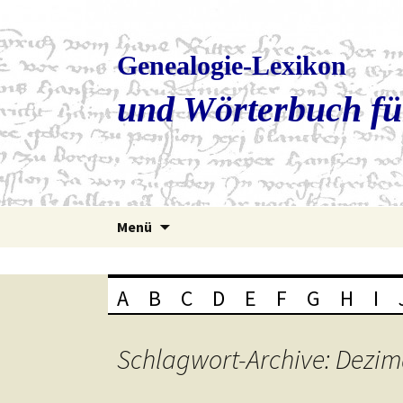
Genealogie-Lexikon
und Wörterbuch fü
Zum
Menü
Inhalt
springen
A
B
C
D
E
F
G
H
I
Schlagwort-Archive: Dezim