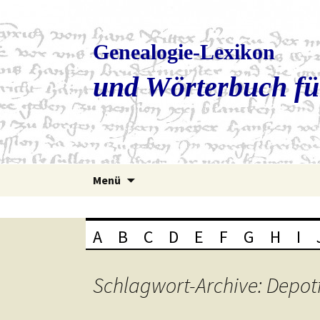
Genealogie-Lexikon
und Wörterbuch fü
Zum
Menü
Inhalt
springen
A
B
C
D
E
F
G
H
I
Schlagwort-Archive: Depo