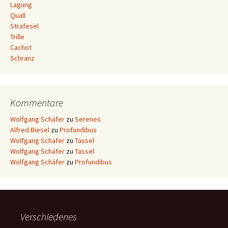
Lagung
Quall
Strafesel
Trille
Cachot
Schranz
Kommentare
Wolfgang Schäfer
zu
Serenes
Alfred Biesel
zu
Profundibus
Wolfgang Schäfer
zu
Tassel
Wolfgang Schäfer
zu
Tassel
Wolfgang Schäfer
zu
Profundibus
Verschiedenes