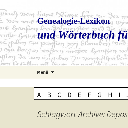
Genealogie-Lexikon
und Wörterbuch fü
Zum
Menü
Inhalt
springen
A
B
C
D
E
F
G
H
I
Schlagwort-Archive: Depo