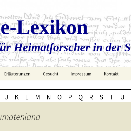
ie-Lexikon
ür Heimatforscher in der 
Erläuterungen
Gesucht
Impressum
Kontakt
J
K
L
M
N
O
P
Q
R
S
T
U
kumatenland