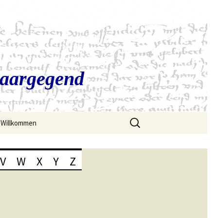
Saargegend
Suchen
Willkommen
nach:
V
W
X
Y
Z