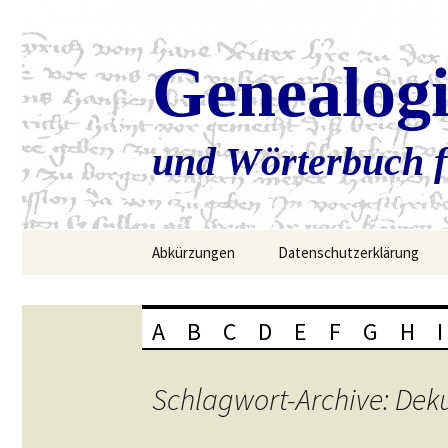
Genealog
und Wörterbuch f
Zum
Abkürzungen
Datenschutzerklärung
Inhalt
springen
A
B
C
D
E
F
G
H
I
Schlagwort-Archive: De