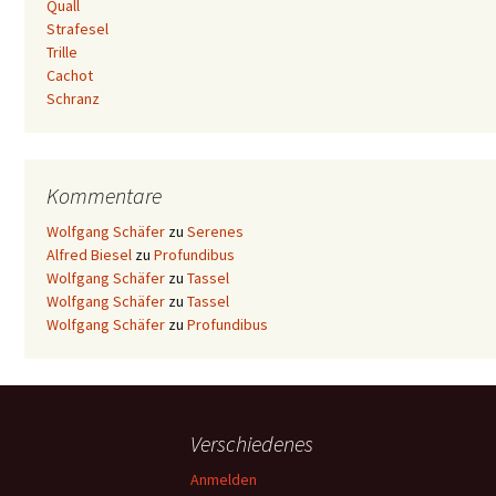
Quall
Strafesel
Trille
Cachot
Schranz
Kommentare
Wolfgang Schäfer
zu
Serenes
Alfred Biesel
zu
Profundibus
Wolfgang Schäfer
zu
Tassel
Wolfgang Schäfer
zu
Tassel
Wolfgang Schäfer
zu
Profundibus
Verschiedenes
Anmelden