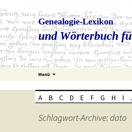
Genealogie-Lexikon
und Wörterbuch fü
Zum
Menü
Inhalt
springen
A
B
C
D
E
F
G
H
I
Schlagwort-Archive: dato