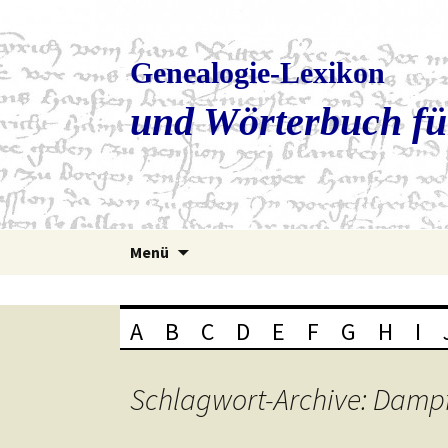
Genealogie-Lexikon
und Wörterbuch fü
Zum
Menü
Inhalt
springen
A
B
C
D
E
F
G
H
I
Schlagwort-Archive: Damp