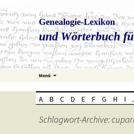
Genealogie-Lexikon
und Wörterbuch fü
Zum
Menü
Inhalt
springen
A
B
C
D
E
F
G
H
I
Schlagwort-Archive: cupar