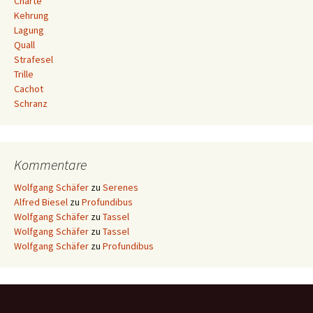
Charte
Kehrung
Lagung
Quall
Strafesel
Trille
Cachot
Schranz
Kommentare
Wolfgang Schäfer
zu
Serenes
Alfred Biesel
zu
Profundibus
Wolfgang Schäfer
zu
Tassel
Wolfgang Schäfer
zu
Tassel
Wolfgang Schäfer
zu
Profundibus