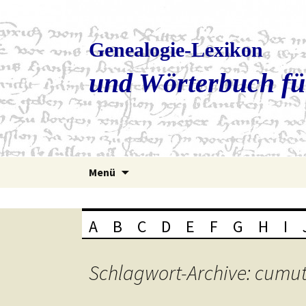
Genealogie-Lexikon
und Wörterbuch fü
Zum
Menü
Inhalt
springen
A
B
C
D
E
F
G
H
I
Schlagwort-Archive: cumut