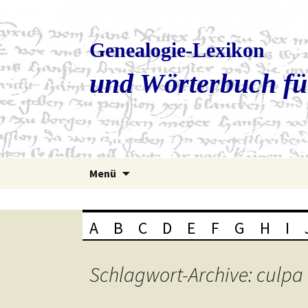
Genealogie-Lexikon
und Wörterbuch fü
Zum
Menü
Inhalt
springen
A
B
C
D
E
F
G
H
I
Schlagwort-Archive: culpa