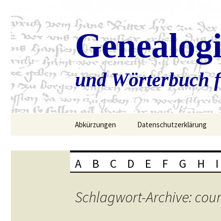
Genealog
und Wörterbuch f
Zum
Abkürzungen
Datenschutzerklärung
Inhalt
springen
A
B
C
D
E
F
G
H
I
Schlagwort-Archive: cou