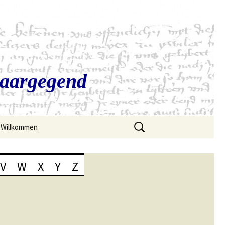
Saargegend
Suchen
Willkommen
nach:
V
W
X
Y
Z