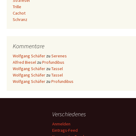
Strafesel
Trille
Cachot
Schranz
Kommentare
Wolfgang Schäfer
zu
Serenes
Alfred Biesel
zu
Profundibus
Wolfgang Schäfer
zu
Tassel
Wolfgang Schäfer
zu
Tassel
Wolfgang Schäfer
zu
Profundibus
Verschiedenes
Anmelden
Eintrags-Feed