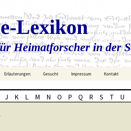
ie-Lexikon
ür Heimatforscher in der 
Erläuterungen
Gesucht
Impressum
Kontakt
J
K
L
M
N
O
P
Q
R
S
T
U
r