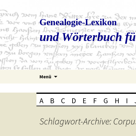
Genealogie-Lexikon
und Wörterbuch fü
Zum
Menü
Inhalt
springen
A
B
C
D
E
F
G
H
I
Schlagwort-Archive: Corpus