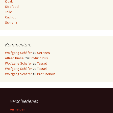
Quall
Strafesel
Trille
Cachot
Schranz
Kommentare
Wolfgang Schäfer
zu
Serenes
Alfred Biesel
zu
Profundibus
Wolfgang Schäfer
zu
Tassel
Wolfgang Schäfer
zu
Tassel
Wolfgang Schäfer
zu
Profundibus
Verschiedenes
Anmelden