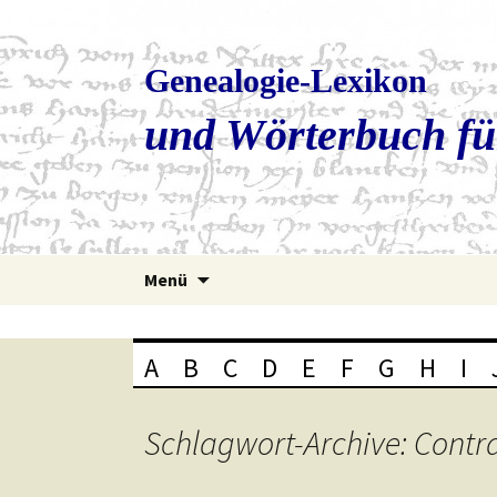
Genealogie-Lexikon
und Wörterbuch fü
Zum
Menü
Inhalt
springen
A
B
C
D
E
F
G
H
I
Schlagwort-Archive: Contr