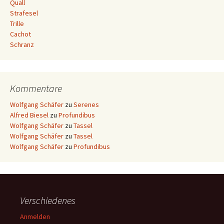
Quall
Strafesel
Trille
Cachot
Schranz
Kommentare
Wolfgang Schäfer
zu
Serenes
Alfred Biesel
zu
Profundibus
Wolfgang Schäfer
zu
Tassel
Wolfgang Schäfer
zu
Tassel
Wolfgang Schäfer
zu
Profundibus
Verschiedenes
Anmelden