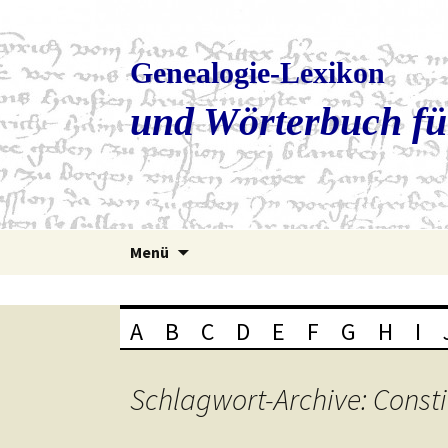
Genealogie-Lexikon
und Wörterbuch fü
Zum
Menü
Inhalt
springen
A
B
C
D
E
F
G
H
I
Schlagwort-Archive: Const