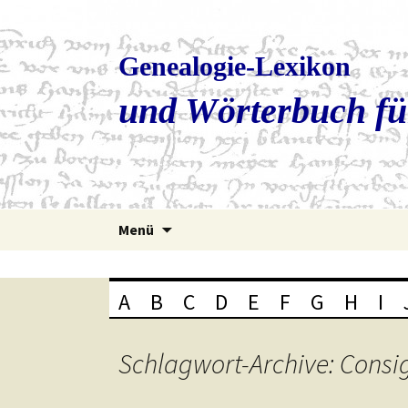
Genealogie-Lexikon
und Wörterbuch fü
Zum
Menü
Inhalt
springen
A
B
C
D
E
F
G
H
I
Schlagwort-Archive: Consi