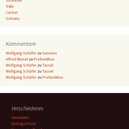
Strafesel
Trille
Cachot
Schranz
Kommentare
Wolfgang Schäfer
zu
Serenes
Alfred Biesel
zu
Profundibus
Wolfgang Schäfer
zu
Tassel
Wolfgang Schäfer
zu
Tassel
Wolfgang Schäfer
zu
Profundibus
Verschiedenes
Anmelden
Eintrags-Feed