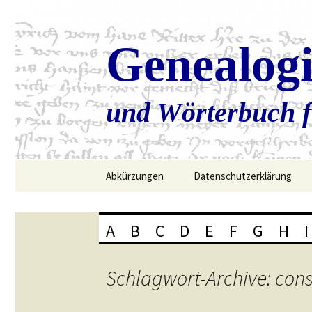
Genealog
und Wörterbuch f
Zum
Abkürzungen
Datenschutzerklärung
Inhalt
springen
A
B
C
D
E
F
G
H
I
Schlagwort-Archive: cons