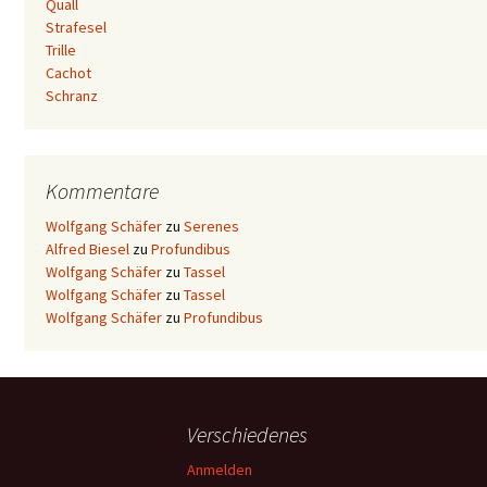
Quall
Strafesel
Trille
Cachot
Schranz
Kommentare
Wolfgang Schäfer
zu
Serenes
Alfred Biesel
zu
Profundibus
Wolfgang Schäfer
zu
Tassel
Wolfgang Schäfer
zu
Tassel
Wolfgang Schäfer
zu
Profundibus
Verschiedenes
Anmelden