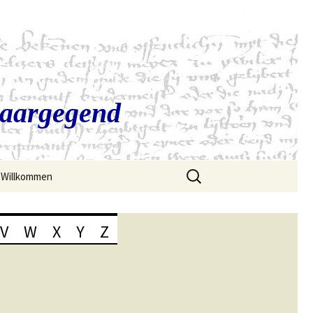
Saargegend
Suchen
Willkommen
nach:
V
W
X
Y
Z