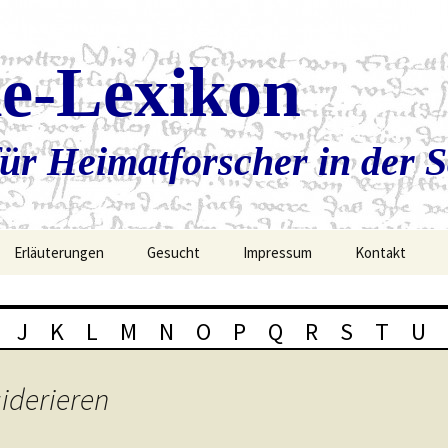
ie-Lexikon
ür Heimatforscher in der 
Erläuterungen
Gesucht
Impressum
Kontakt
J
K
L
M
N
O
P
Q
R
S
T
U
iderieren