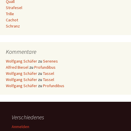
Quall
Strafesel
Trille
Cachot
Schranz
Kommentare
Wolfgang Schäfer
zu
Serenes
Alfred Biesel
zu
Profundibus
Wolfgang Schäfer
zu
Tassel
Wolfgang Schäfer
zu
Tassel
Wolfgang Schäfer
zu
Profundibus
Verschiedenes
Anmelden