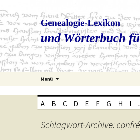
Genealogie-Lexikon
und Wörterbuch fü
Zum
Menü
Inhalt
springen
A
B
C
D
E
F
G
H
I
Schlagwort-Archive: confré