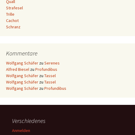
Quall
Strafesel
Trille
Cachot
Schranz
Kommentare
Wolfgang Schäfer
zu
Serenes
Alfred Biesel
zu
Profundibus
Wolfgang Schäfer
zu
Tassel
Wolfgang Schäfer
zu
Tassel
Wolfgang Schäfer
zu
Profundibus
Verschiedenes
Anmelden