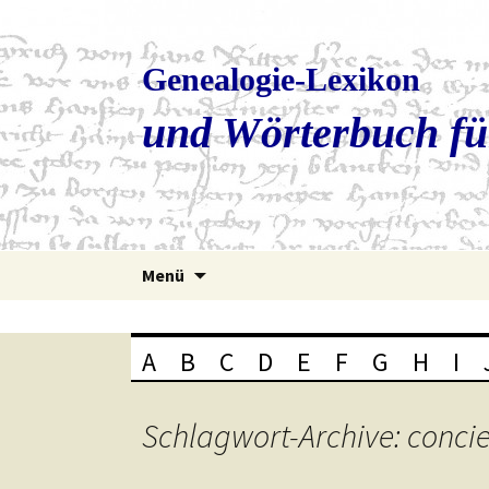
Genealogie-Lexikon
und Wörterbuch fü
Zum
Menü
Inhalt
springen
A
B
C
D
E
F
G
H
I
Schlagwort-Archive: conci