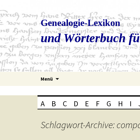
Genealogie-Lexikon
und Wörterbuch fü
Zum
Menü
Inhalt
springen
A
B
C
D
E
F
G
H
I
Schlagwort-Archive: comp