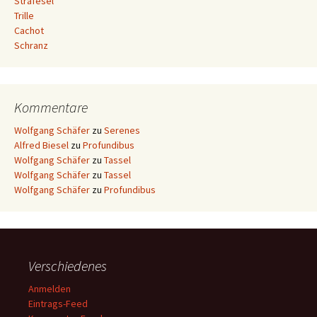
Strafesel
Trille
Cachot
Schranz
Kommentare
Wolfgang Schäfer
zu
Serenes
Alfred Biesel
zu
Profundibus
Wolfgang Schäfer
zu
Tassel
Wolfgang Schäfer
zu
Tassel
Wolfgang Schäfer
zu
Profundibus
Verschiedenes
Anmelden
Eintrags-Feed