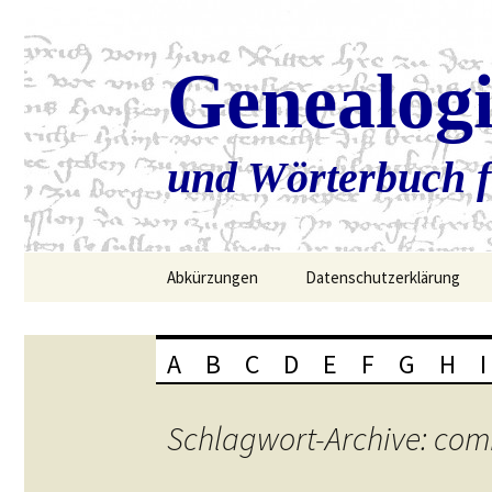
Genealog
und Wörterbuch f
Zum
Abkürzungen
Datenschutzerklärung
Inhalt
springen
A
B
C
D
E
F
G
H
I
Schlagwort-Archive: com