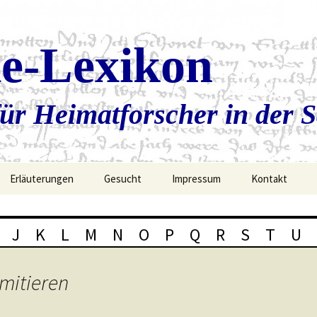
ie-Lexikon
ür Heimatforscher in der 
Erläuterungen
Gesucht
Impressum
Kontakt
J
K
L
M
N
O
P
Q
R
S
T
U
mitieren