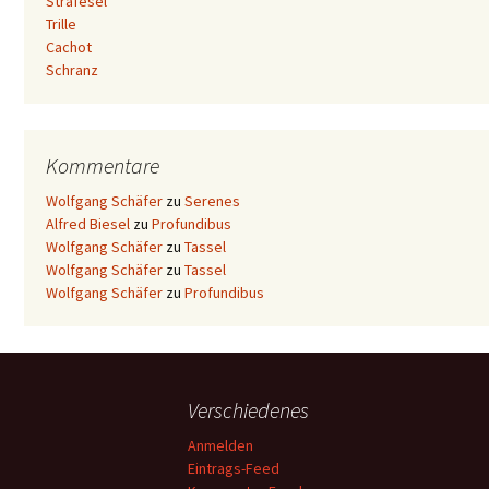
Strafesel
Trille
Cachot
Schranz
Kommentare
Wolfgang Schäfer
zu
Serenes
Alfred Biesel
zu
Profundibus
Wolfgang Schäfer
zu
Tassel
Wolfgang Schäfer
zu
Tassel
Wolfgang Schäfer
zu
Profundibus
Verschiedenes
Anmelden
Eintrags-Feed