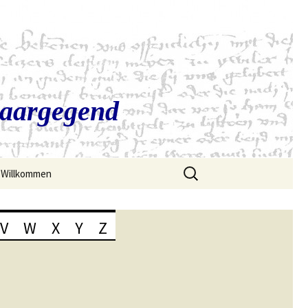
Saargegend
Suchen
Willkommen
nach:
V
W
X
Y
Z