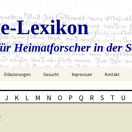
ie-Lexikon
ür Heimatforscher in der 
Erläuterungen
Gesucht
Impressum
Kontakt
J
K
L
M
N
O
P
Q
R
S
T
U
c