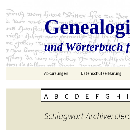
Genealog
und Wörterbuch f
Zum
Abkürzungen
Datenschutzerklärung
Inhalt
springen
A
B
C
D
E
F
G
H
I
Schlagwort-Archive: cler