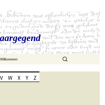
Saargegend
Suchen
Willkommen
nach:
V
W
X
Y
Z