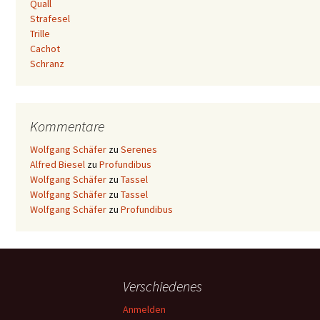
Quall
Strafesel
Trille
Cachot
Schranz
Kommentare
Wolfgang Schäfer
zu
Serenes
Alfred Biesel
zu
Profundibus
Wolfgang Schäfer
zu
Tassel
Wolfgang Schäfer
zu
Tassel
Wolfgang Schäfer
zu
Profundibus
Verschiedenes
Anmelden