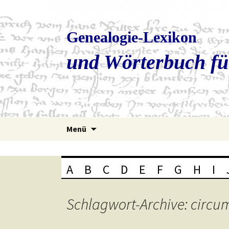
Genealogie-Lexikon
und Wörterbuch fü
Zum
Menü
Inhalt
springen
A
B
C
D
E
F
G
H
I
Schlagwort-Archive: circu