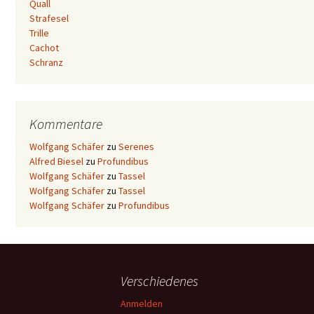
Quall
Strafesel
Trille
Cachot
Schranz
Kommentare
Wolfgang Schäfer
zu
Serenes
Alfred Biesel
zu
Profundibus
Wolfgang Schäfer
zu
Tassel
Wolfgang Schäfer
zu
Tassel
Wolfgang Schäfer
zu
Profundibus
Verschiedenes
Anmelden