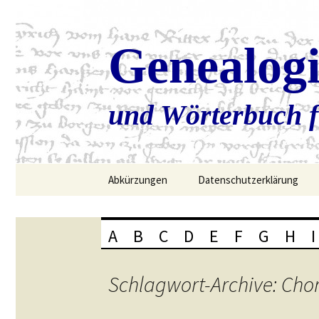
Genealog
und Wörterbuch f
Zum
Abkürzungen
Datenschutzerklärung
Inhalt
springen
A
B
C
D
E
F
G
H
I
Schlagwort-Archive: Cho