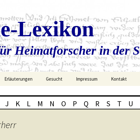
ie-Lexikon
ür Heimatforscher in der 
Erläuterungen
Gesucht
Impressum
Kontakt
J
K
L
M
N
O
P
Q
R
S
T
U
rherr