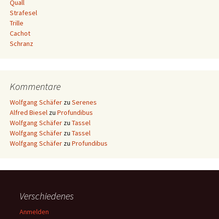
Quall
Strafesel
Trille
Cachot
Schranz
Kommentare
Wolfgang Schäfer
zu
Serenes
Alfred Biesel
zu
Profundibus
Wolfgang Schäfer
zu
Tassel
Wolfgang Schäfer
zu
Tassel
Wolfgang Schäfer
zu
Profundibus
Verschiedenes
Anmelden