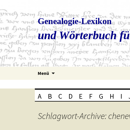
Genealogie-Lexikon
und Wörterbuch fü
Zum
Menü
Inhalt
springen
A
B
C
D
E
F
G
H
I
Schlagwort-Archive: chene