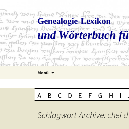
Genealogie-Lexikon
und Wörterbuch fü
Zum
Menü
Inhalt
springen
A
B
C
D
E
F
G
H
I
Schlagwort-Archive: chef d