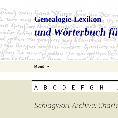
Genealogie-Lexikon
und Wörterbuch fü
Zum
Menü
Inhalt
springen
A
B
C
D
E
F
G
H
I
Schlagwort-Archive: Chart