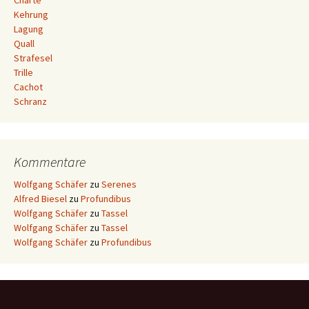
Charte
Kehrung
Lagung
Quall
Strafesel
Trille
Cachot
Schranz
Kommentare
Wolfgang Schäfer
zu
Serenes
Alfred Biesel
zu
Profundibus
Wolfgang Schäfer
zu
Tassel
Wolfgang Schäfer
zu
Tassel
Wolfgang Schäfer
zu
Profundibus