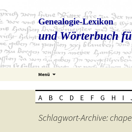
Genealogie-Lexikon
und Wörterbuch fü
Zum
Menü
Inhalt
springen
A
B
C
D
E
F
G
H
I
Schlagwort-Archive: chapel