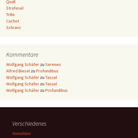
Quall
Strafesel
Trille
Cachot
Schranz
Kommentare
Wolfgang Schäfer
zu
Serenes
Alfred Biesel
zu
Profundibus
Wolfgang Schäfer
zu
Tassel
Wolfgang Schäfer
zu
Tassel
Wolfgang Schäfer
zu
Profundibus
Verschiedenes
Anmelden