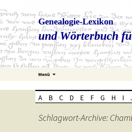
Genealogie-Lexikon
und Wörterbuch fü
Zum
Menü
Inhalt
springen
A
B
C
D
E
F
G
H
I
Schlagwort-Archive: Cham