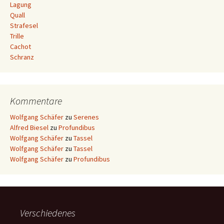
Lagung
Quall
Strafesel
Trille
Cachot
Schranz
Kommentare
Wolfgang Schäfer
zu
Serenes
Alfred Biesel
zu
Profundibus
Wolfgang Schäfer
zu
Tassel
Wolfgang Schäfer
zu
Tassel
Wolfgang Schäfer
zu
Profundibus
Verschiedenes