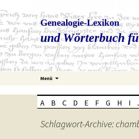
Genealogie-Lexikon
und Wörterbuch fü
Zum
Menü
Inhalt
springen
A
B
C
D
E
F
G
H
I
Schlagwort-Archive: chamb