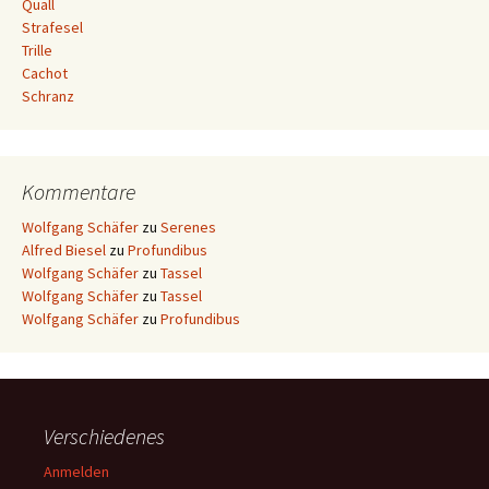
Quall
Strafesel
Trille
Cachot
Schranz
Kommentare
Wolfgang Schäfer
zu
Serenes
Alfred Biesel
zu
Profundibus
Wolfgang Schäfer
zu
Tassel
Wolfgang Schäfer
zu
Tassel
Wolfgang Schäfer
zu
Profundibus
Verschiedenes
Anmelden