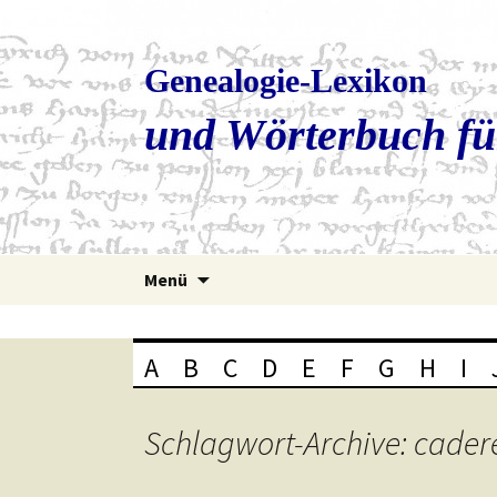
Genealogie-Lexikon
und Wörterbuch fü
Zum
Menü
Inhalt
springen
A
B
C
D
E
F
G
H
I
Schlagwort-Archive: cader