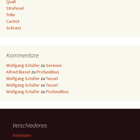
Quall
Strafesel
Trille
Cachot
Schranz
Kommentare
Wolfgang Schäfer
zu
Serenes
Alfred Biesel
zu
Profundibus
Wolfgang Schäfer
zu
Tassel
Wolfgang Schäfer
zu
Tassel
Wolfgang Schäfer
zu
Profundibus
Verschiedenes
Anmelden