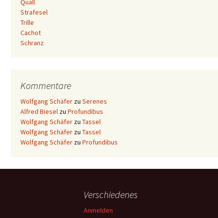
Quall
Strafesel
Trille
Cachot
Schranz
Kommentare
Wolfgang Schäfer
zu
Serenes
Alfred Biesel
zu
Profundibus
Wolfgang Schäfer
zu
Tassel
Wolfgang Schäfer
zu
Tassel
Wolfgang Schäfer
zu
Profundibus
Verschiedenes
Anmelden