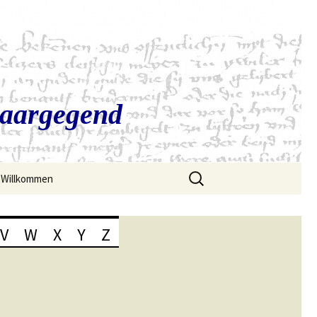
Saargegend
Suchen
Willkommen
nach:
V
W
X
Y
Z