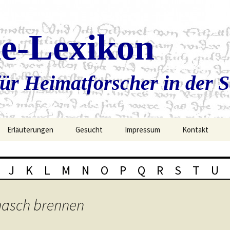
ie-Lexikon
ür Heimatforscher in der 
Erläuterungen
Gesucht
Impressum
Kontakt
J
K
L
M
N
O
P
Q
R
S
T
U
hasch brennen