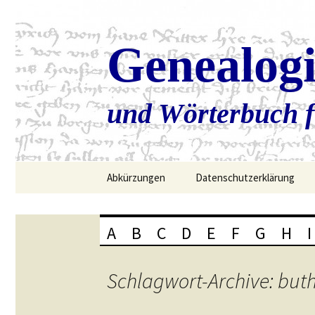
Genealog
und Wörterbuch f
Zum
Abkürzungen
Datenschutzerklärung
Inhalt
springen
A
B
C
D
E
F
G
H
I
Schlagwort-Archive: but