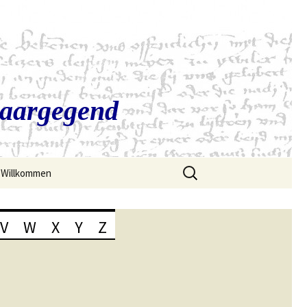
Saargegend
Suchen
Willkommen
nach:
V
W
X
Y
Z