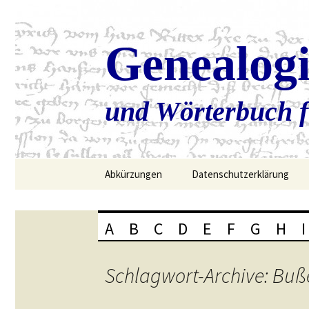
Genealog
und Wörterbuch f
Zum
Abkürzungen
Datenschutzerklärung
Inhalt
springen
A
B
C
D
E
F
G
H
I
Schlagwort-Archive: Buß