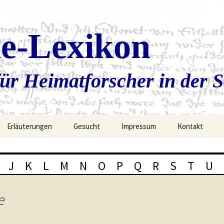
ie-Lexikon
ür Heimatforscher in der 
Erläuterungen
Gesucht
Impressum
Kontakt
J
K
L
M
N
O
P
Q
R
S
T
U
e