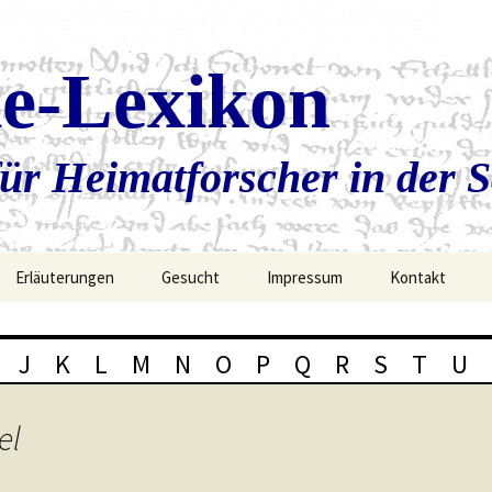
ie-Lexikon
ür Heimatforscher in der 
Erläuterungen
Gesucht
Impressum
Kontakt
J
K
L
M
N
O
P
Q
R
S
T
U
el