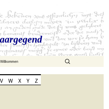
Saargegend
Suchen
Willkommen
nach:
V
W
X
Y
Z