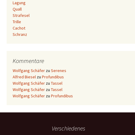
Lagung
Quall
Strafesel
Trille
Cachot
Schranz
Kommentare
Wolfgang Schäfer
zu
Serenes
Alfred Biesel
zu
Profundibus
Wolfgang Schäfer
zu
Tassel
Wolfgang Schäfer
zu
Tassel
Wolfgang Schäfer
zu
Profundibus
Verschiedenes