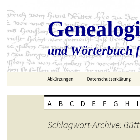
Genealog
und Wörterbuch f
Zum
Abkürzungen
Datenschutzerklärung
Inhalt
springen
A
B
C
D
E
F
G
H
I
Schlagwort-Archive: Bütt