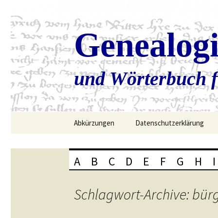
Genealog
und Wörterbuch f
Zum
Abkürzungen
Datenschutzerklärung
Inhalt
springen
A
B
C
D
E
F
G
H
I
Schlagwort-Archive: bür