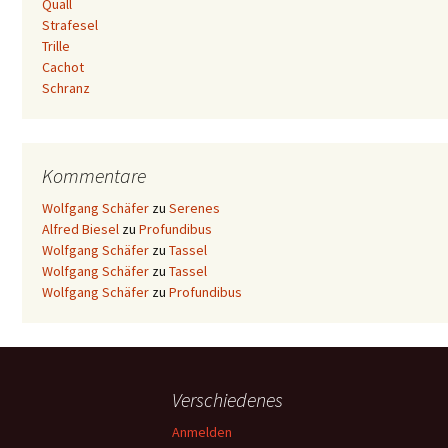
Quall
Strafesel
Trille
Cachot
Schranz
Kommentare
Wolfgang Schäfer
zu
Serenes
Alfred Biesel
zu
Profundibus
Wolfgang Schäfer
zu
Tassel
Wolfgang Schäfer
zu
Tassel
Wolfgang Schäfer
zu
Profundibus
Verschiedenes
Anmelden